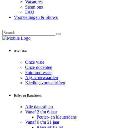
Vacatures
Steun ons
FAQ
Voorstellingen & Shows
Over Ons
Onze visie
Onze docenten
Foto impressie
Alg. voorwaarden
Kledingsvoorschriften
Ballet-en Danslessen
Alle dansstijlen
Vanaf 2 t/m 6 jaar
Peuter- en kleuterdans
Vanaf 6 t/m 21 jaar
Klassiek ballet