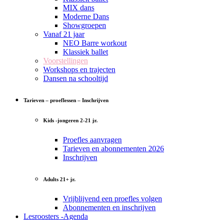
MIX dans
Moderne Dans
Showgroepen
Vanaf 21 jaar
NEO Barre workout
Klassiek ballet
Voorstellingen
Workshops en trajecten
Dansen na schooltijd
Tarieven – proeflessen – Inschrijven
Kids -jongeren 2-21 jr.
Proefles aanvragen
Tarieven en abonnementen 2026
Inschrijven
Adults 21+ jr.
Vrijblijvend een proefles volgen
Abonnementen en inschrijven
Lesroosters -Agenda