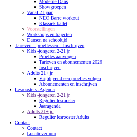
Moderne Dans
Showgroepen
Vanaf 21 jaar
NEO Barre workout
Klassiek ballet
Voorstellingen
Workshops en trajecten
Dansen na schooltijd
Tarieven – proeflessen – Inschrijven
Kids -jongeren 2-21 jr.
Proefles aanvragen
Tarieven en abonnementen 2026
Inschrijven
Adults 21+ jr.
Vrijblijvend een proefles volgen
Abonnementen en inschrijven
Lesroosters -Agenda
Kids -jongeren 2-21 jr.
Regulier lesrooster
Jaaragenda
Adults 21+ jr.
Regulier lesrooster Adults
Contact
Contact
Locatieverhuur